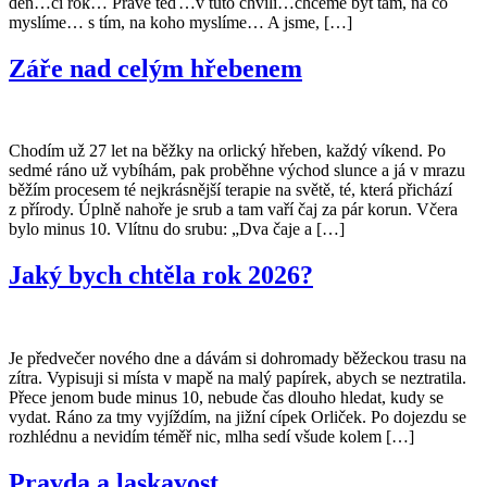
den…či rok… Právě teď…v tuto chvíli…chceme být tam, na co
myslíme… s tím, na koho myslíme… A jsme, […]
Záře nad celým hřebenem
Chodím už 27 let na běžky na orlický hřeben, každý víkend. Po
sedmé ráno už vybíhám, pak proběhne východ slunce a já v mrazu
běžím procesem té nejkrásnější terapie na světě, té, která přichází
z přírody. Úplně nahoře je srub a tam vaří čaj za pár korun. Včera
bylo minus 10. Vlítnu do srubu: „Dva čaje a […]
Jaký bych chtěla rok 2026?
Je předvečer nového dne a dávám si dohromady běžeckou trasu na
zítra. Vypisuji si místa v mapě na malý papírek, abych se neztratila.
Přece jenom bude minus 10, nebude čas dlouho hledat, kudy se
vydat. Ráno za tmy vyjíždím, na jižní cípek Orliček. Po dojezdu se
rozhlédnu a nevidím téměř nic, mlha sedí všude kolem […]
Pravda a laskavost