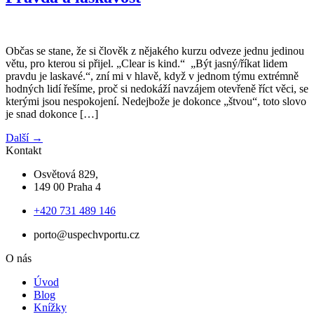
Občas se stane, že si člověk z nějakého kurzu odveze jednu jedinou
větu, pro kterou si přijel. „Clear is kind.“ „Být jasný/říkat lidem
pravdu je laskavé.“, zní mi v hlavě, když v jednom týmu extrémně
hodných lidí řešíme, proč si nedokáží navzájem otevřeně říct věci, se
kterými jsou nespokojení. Nedejbože je dokonce „štvou“, toto slovo
je snad dokonce […]
Další
→
Kontakt
Osvětová 829,
149 00 Praha 4
+420 731 489 146
porto@uspechvportu.cz
O nás
Úvod
Blog
Knížky