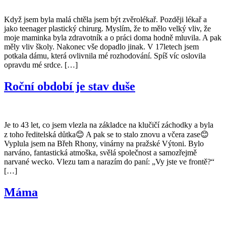
Když jsem byla malá chtěla jsem být zvěrolékař. Později lékař a
jako teenager plastický chirurg. Myslím, že to mělo velký vliv, že
moje maminka byla zdravotník a o práci doma hodně mluvila. A pak
měly vliv školy. Nakonec vše dopadlo jinak. V 17letech jsem
potkala dámu, která ovlivnila mé rozhodování. Spíš víc oslovila
opravdu mé srdce. […]
Roční období je stav duše
Je to 43 let, co jsem vlezla na základce na klučičí záchodky a byla
z toho ředitelská důtka😊 A pak se to stalo znovu a včera zase😊
Vyplula jsem na Břeh Rhony, vinárny na pražské Výtoni. Bylo
narváno, fantastická atmoška, svělá společnost a samozřejmě
narvané wecko. Vlezu tam a narazím do paní: „Vy jste ve frontě?“
[…]
Máma