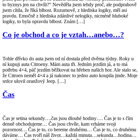
to byznys jen na chvíli?“ Nevěděla jsem tehdy proč, ale podprahově
jsem cítila, že říká blbost. Rozumově, z hlediska logiky, měl asi
pravdu. Emočně z hlediska zdánlivé nelogiky, nicméně hluboké
logiky, to byla opravdu blbost. Znám […]
Co je obchod a co je vztah…anebo…?
Tohle dřívko do auta jsem od ní dostala před dvěma týdny. Roky u
ní kupuji auta Citroeny. Mám auta tři. Jedním jezdím já, a to má
potřebu 4×4, páč jezdím běžkovat na hřeben našich hor. Ale stalo se,
že Citroen neměl 4×4 a já nakonec to jedno auto koupila jinde. Moje
srdce ulovil oranžový Jeep. […]
Čas
Čas je setina sekundy….čas jsou dlouhé hodiny…. Čas je to s čím
denně obchodujeme… Čas jsou chvíle, kam vrháme svoji
pozornost… Čas je to, co bereme druhému… Čas je to, co druhému
dáváme… Čas tvoří náš život…každá minuta…sekunda…hodina…