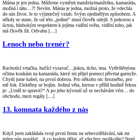
Máma je jen jedna. Můžeme vyměnit manžela/manželku, kamaráda,
možná i tátu…?! Nevím. Máma je jedna, možná proto, že vdechla
do nás život. Je to výjimečný vztah. Svým ojedinělým způsobem. A
někdy se stane, že od této „jediné“ musí člověk odejít. S pokorou a
úctou, hlubokým respektem k jejímu vidění světa, vidění toho, jak
má člověk žít. Odvahu […]
Lenoch nebo trenér?
Rachotící vrtačka, hučící vysavač…jiskra, ticho, tma. Vytřeštěnýma
očima koukám na kamaráda, který mi přijel pomoci přivrtat garnyže.
Chytli jsme kabel, na první dobrou. Pro někoho nic hrozného, pro
mě šok. Elektřiny se bojím. Jediná věta, kterou v příští hodině řeknu
je: „Umíš to spravit?“ A po jeho kývnutí už se nechávám vést… do
obchodu, mezi regály […]
13. komnata každého z nás
Když jsem zakládala svoji první firmu na sebevzdělávání, tak mi
jeden pán povídal: „A co budete dělat, až všechny proškolíte? Není