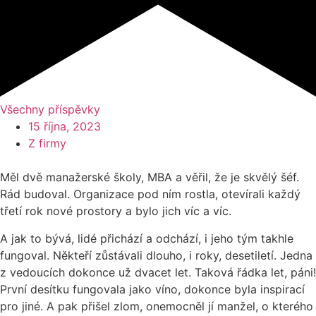
Všechny příspěvky
15 října, 2023
Z firmy
Měl dvě manažerské školy, MBA a věřil, že je skvělý šéf.
Rád budoval. Organizace pod ním rostla, otevírali každý
třetí rok nové prostory a bylo jich víc a víc.
A jak to bývá, lidé přichází a odchází, i jeho tým takhle
fungoval. Někteří zůstávali dlouho, i roky, desetiletí. Jedna
z vedoucích dokonce už dvacet let. Taková řádka let, páni!
První desítku fungovala jako víno, dokonce byla inspirací
pro jiné. A pak přišel zlom, onemocněl jí manžel, o kterého