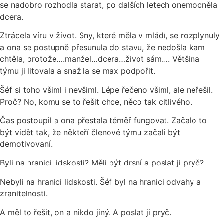
se nadobro rozhodla starat, po dalších letech onemocněla
dcera.
Ztrácela víru v život. Sny, které měla v mládí, se rozplynuly
a ona se postupně přesunula do stavu, že nedošla kam
chtěla, protože….manžel…dcera…život sám…. Většina
týmu ji litovala a snažila se max podpořit.
Šéf si toho všiml i nevšiml. Lépe řečeno všiml, ale neřešil.
Proč? No, komu se to řešit chce, něco tak citlivého.
Čas postoupil a ona přestala téměř fungovat. Začalo to
být vidět tak, že někteří členové týmu začali být
demotivovaní.
Byli na hranici lidskosti? Měli být drsní a poslat ji pryč?
Nebyli na hranici lidskosti. Šéf byl na hranici odvahy a
zranitelnosti.
A měl to řešit, on a nikdo jiný. A poslat ji pryč.