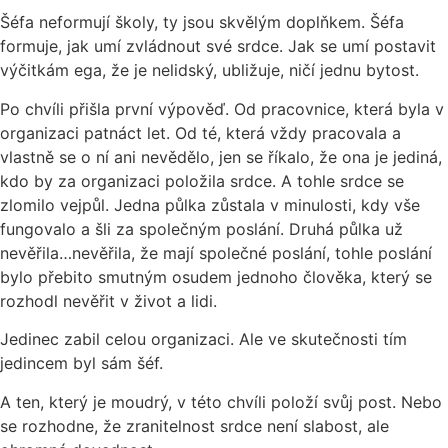
Šéfa neformují školy, ty jsou skvělým doplňkem. Šéfa
formuje, jak umí zvládnout své srdce. Jak se umí postavit
výčitkám ega, že je nelidský, ubližuje, ničí jednu bytost.
Po chvíli přišla první výpověď. Od pracovnice, která byla v
organizaci patnáct let. Od té, která vždy pracovala a
vlastně se o ní ani nevědělo, jen se říkalo, že ona je jediná,
kdo by za organizaci položila srdce. A tohle srdce se
zlomilo vejpůl. Jedna půlka zůstala v minulosti, kdy vše
fungovalo a šli za společným poslání. Druhá půlka už
nevěřila…nevěřila, že mají společné poslání, tohle poslání
bylo přebito smutným osudem jednoho člověka, který se
rozhodl nevěřit v život a lidi.
Jedinec zabil celou organizaci. Ale ve skutečnosti tím
jedincem byl sám šéf.
A ten, který je moudrý, v této chvíli položí svůj post. Nebo
se rozhodne, že zranitelnost srdce není slabost, ale