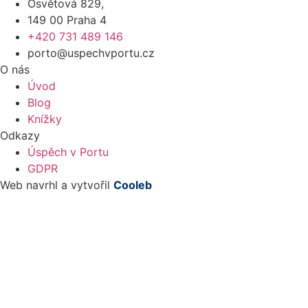
Osvětová 829,
149 00 Praha 4
+420 731 489 146
porto@uspechvportu.cz
O nás
Úvod
Blog
Knížky
Odkazy
Úspěch v Portu
GDPR
Web navrhl a vytvořil
Cooleb