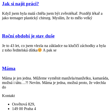
Jak si najít práci?
Když jsem byla malá chtěla jsem být zvěrolékař. Později lékař a
jako teenager plastický chirurg. Myslím, že to mělo velký
Roční období je stav duše
Je to 43 let, co jsem vlezla na základce na klučičí záchodky a byla
z toho ředitelská důtka
A pak se
Máma
Máma je jen jedna. Můžeme vyměnit manžela/manželku, kamaráda,
možná i tátu…?! Nevím. Máma je jedna, možná proto, že vdechla
do
Kontakt
Osvětová 829,
149 00 Praha 4