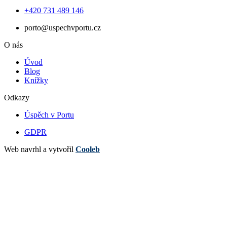
+420 731 489 146
porto@uspechvportu.cz
O nás
Úvod
Blog
Knížky
Odkazy
Úspěch v Portu
GDPR
Web navrhl a vytvořil
Cooleb