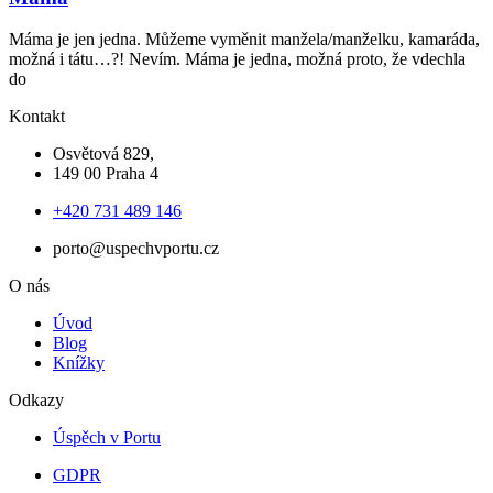
Máma je jen jedna. Můžeme vyměnit manžela/manželku, kamaráda,
možná i tátu…?! Nevím. Máma je jedna, možná proto, že vdechla
do
Kontakt
Osvětová 829,
149 00 Praha 4
+420 731 489 146
porto@uspechvportu.cz
O nás
Úvod
Blog
Knížky
Odkazy
Úspěch v Portu
GDPR