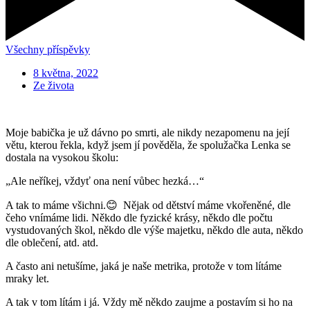
Všechny příspěvky
8 května, 2022
Ze života
Moje babička je už dávno po smrti, ale nikdy nezapomenu na její
větu, kterou řekla, když jsem jí pověděla, že spolužačka Lenka se
dostala na vysokou školu:
„Ale neříkej, vždyť ona není vůbec hezká…“
A tak to máme všichni.😊 Nějak od dětství máme vkořeněné, dle
čeho vnímáme lidi. Někdo dle fyzické krásy, někdo dle počtu
vystudovaných škol, někdo dle výše majetku, někdo dle auta, někdo
dle oblečení, atd. atd.
A často ani netušíme, jaká je naše metrika, protože v tom lítáme
mraky let.
A tak v tom lítám i já. Vždy mě někdo zaujme a postavím si ho na