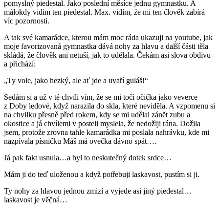
pomyslný piedestal. Jako poslední měsíce jednu gymnastku. A
málokdy vidím ten piedestal. Max. vidím, že mi ten člověk zabírá
víc pozornosti.
A tak své kamarádce, kterou mám moc ráda ukazuji na youtube, jak
moje favorizovaná gymnastka dává nohy za hlavu a další části těla
skládá, že člověk ani netuší, jak to udělala. Čekám asi slova obdivu
a přichází:
„Ty vole, jako hezký, ale ať jde a uvaří guláš!“
Sedám si a už v té chvíli vím, že se mi točí očička jako veverce
z Doby ledové, když narazila do skla, které neviděla. A vzpomenu si
na chvilku přesně před rokem, kdy se mi udělal zánět zubu a
okostice a já chvílemi v posteli myslela, že nedožiji rána. Dožila
jsem, protože zrovna tahle kamarádka mi poslala nahrávku, kde mi
nazpívala písničku Máš má ovečka dávno spát….
Já pak fakt usnula…a byl to neskutečný dotek srdce…
Mám ji do teď uloženou a když potřebuji laskavost, pustím si ji.
Ty nohy za hlavou jednou zmizí a vyjede asi jiný piedestal…
laskavost je věčná…