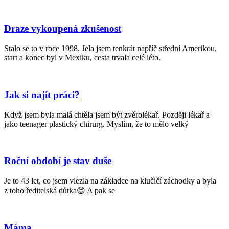
Draze vykoupená zkušenost
Stalo se to v roce 1998. Jela jsem tenkrát napříč střední Amerikou,
start a konec byl v Mexiku, cesta trvala celé léto.
Jak si najít práci?
Když jsem byla malá chtěla jsem být zvěrolékař. Později lékař a
jako teenager plastický chirurg. Myslím, že to mělo velký
Roční období je stav duše
Je to 43 let, co jsem vlezla na základce na klučičí záchodky a byla
z toho ředitelská důtka😊 A pak se
Máma