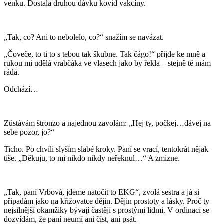
venku. Dostala druhou dávku kovid vakcíny.
„Tak, co? Ani to nebolelo, co?“ snažím se navázat.
„Čoveče, to ti to s tebou tak škubne. Tak čágo!“ přijde ke mně a
rukou mi udělá vrabčáka ve vlasech jako by řekla – stejně tě mám
ráda.
Odchází…
Zůstávám štronzo a najednou zavolám: „Hej ty, počkej…dávej na
sebe pozor, jo?“
Ticho. Po chvíli slyším slabé kroky. Paní se vrací, tentokrát nějak
tiše. „Děkuju, to mi nikdo nikdy neřeknul…“ A zmizne.
„Tak, paní Vrbová, jdeme natočit to EKG“, zvolá sestra a já si
připadám jako na křižovatce dějin. Dějin prostoty a lásky. Proč ty
nejsilnější okamžiky bývají častěji s prostými lidmi. V ordinaci se
dozvídám, že paní neumí ani číst, ani psát.