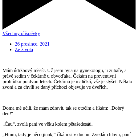
Všechny příspěvky
26 prosince, 2021
Ze života
Mám údržbový měsíc. Už jsem byla na gynekologii, u zubaře, a
právě sedím v čekárně u obvoďáka. Čekám na preventivní
prohlídku po dvou letech. Čekárna je maličká, vše je slyšet. Někdo
zvoní a za chvíli se daný příchozí objevuje ve dveřích.
Doma mě učili, že mám zdravit, tak se otočím a říkám: „Dobrý
den!“
„Čau“, zvolá paní ve věku kolem pětašedesáti.
„Hmm, tady je něco jinak,“ říkám si v duchu. Zvedám hlavu, paní