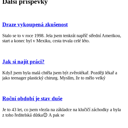
Další příspěvky
Draze vykoupená zkušenost
Stalo se to v roce 1998. Jela jsem tenkrát napříč střední Amerikou,
start a konec byl v Mexiku, cesta trvala celé léto.
Jak si najít práci?
Když jsem byla malá chtěla jsem být zvěrolékař. Později lékař a
jako teenager plastický chirurg. Myslím, že to mělo velký
Roční období je stav duše
Je to 43 let, co jsem vlezla na základce na klučičí záchodky a byla
z toho ředitelská důtka😊 A pak se