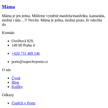
Máma
Máma je jen jedna. Můžeme vyměnit manžela/manželku, kamaráda,
možná i tátu…?! Nevím. Máma je jedna, možná proto, že vdechla
do
Kontakt
Osvětová 829,
149 00 Praha 4
+420 731 489 146
porto@uspechvportu.cz
O nás
Úvod
Blog
Knížky
Odkazy
Úspěch v Portu