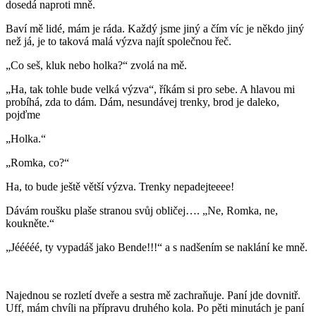
dosedá naproti mně.
Baví mě lidé, mám je ráda. Každý jsme jiný a čím víc je někdo jiný
než já, je to taková malá výzva najít společnou řeč.
„Co seš, kluk nebo holka?“ zvolá na mě.
„Ha, tak tohle bude velká výzva“, říkám si pro sebe. A hlavou mi
probíhá, zda to dám. Dám, nesundávej trenky, brod je daleko,
pojďme
„Holka.“
„Romka, co?“
Ha, to bude ještě větší výzva. Trenky nepadejteeee!
Dávám roušku plaše stranou svůj obličej…. „Ne, Romka, ne,
koukněte.“
„Jééééé, ty vypadáš jako Bende!!!“ a s nadšením se naklání ke mně.
Najednou se rozletí dveře a sestra mě zachraňuje. Paní jde dovnitř.
Uff, mám chvíli na přípravu druhého kola. Po pěti minutách je paní