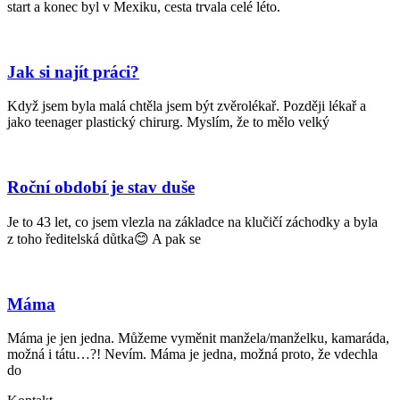
start a konec byl v Mexiku, cesta trvala celé léto.
Jak si najít práci?
Když jsem byla malá chtěla jsem být zvěrolékař. Později lékař a
jako teenager plastický chirurg. Myslím, že to mělo velký
Roční období je stav duše
Je to 43 let, co jsem vlezla na základce na klučičí záchodky a byla
z toho ředitelská důtka😊 A pak se
Máma
Máma je jen jedna. Můžeme vyměnit manžela/manželku, kamaráda,
možná i tátu…?! Nevím. Máma je jedna, možná proto, že vdechla
do