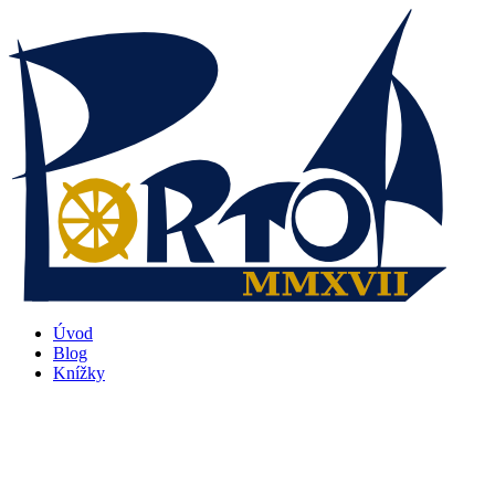
Přejít
k
obsahu
Úvod
Blog
Knížky