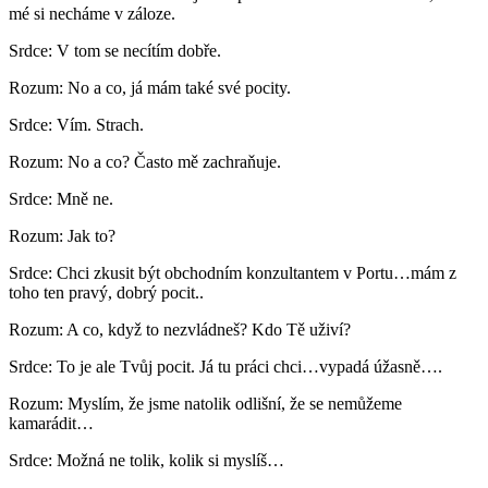
mé si necháme v záloze.
Srdce: V tom se necítím dobře.
Rozum: No a co, já mám také své pocity.
Srdce: Vím. Strach.
Rozum: No a co? Často mě zachraňuje.
Srdce: Mně ne.
Rozum: Jak to?
Srdce: Chci zkusit být obchodním konzultantem v Portu…mám z
toho ten pravý, dobrý pocit..
Rozum: A co, když to nezvládneš? Kdo Tě uživí?
Srdce: To je ale Tvůj pocit. Já tu práci chci…vypadá úžasně….
Rozum: Myslím, že jsme natolik odlišní, že se nemůžeme
kamarádit…
Srdce: Možná ne tolik, kolik si myslíš…