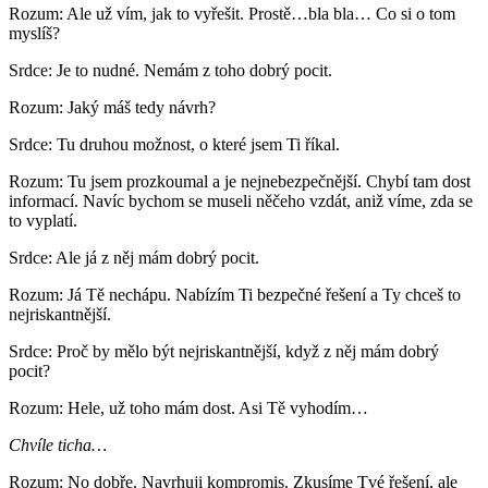
Rozum: Ale už vím, jak to vyřešit. Prostě…bla bla… Co si o tom
myslíš?
Srdce: Je to nudné. Nemám z toho dobrý pocit.
Rozum: Jaký máš tedy návrh?
Srdce: Tu druhou možnost, o které jsem Ti říkal.
Rozum: Tu jsem prozkoumal a je nejnebezpečnější. Chybí tam dost
informací. Navíc bychom se museli něčeho vzdát, aniž víme, zda se
to vyplatí.
Srdce: Ale já z něj mám dobrý pocit.
Rozum: Já Tě nechápu. Nabízím Ti bezpečné řešení a Ty chceš to
nejriskantnější.
Srdce: Proč by mělo být nejriskantnější, když z něj mám dobrý
pocit?
Rozum: Hele, už toho mám dost. Asi Tě vyhodím…
Chvíle ticha…
Rozum: No dobře. Navrhuji kompromis. Zkusíme Tvé řešení, ale