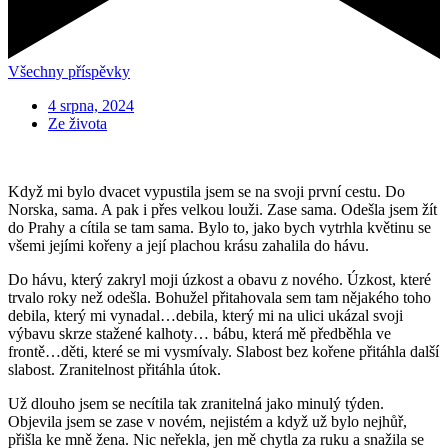
Všechny příspěvky
4 srpna, 2024
Ze života
Když mi bylo dvacet vypustila jsem se na svoji první cestu. Do
Norska, sama. A pak i přes velkou louži. Zase sama. Odešla jsem žít
do Prahy a cítila se tam sama. Bylo to, jako bych vytrhla květinu se
všemi jejími kořeny a její plachou krásu zahalila do hávu.
Do hávu, který zakryl moji úzkost a obavu z nového. Úzkost, které
trvalo roky než odešla. Bohužel přitahovala sem tam nějakého toho
debila, který mi vynadal…debila, který mi na ulici ukázal svoji
výbavu skrze stažené kalhoty… bábu, která mě předběhla ve
frontě…děti, které se mi vysmívaly. Slabost bez kořene přitáhla další
slabost. Zranitelnost přitáhla útok.
Už dlouho jsem se necítila tak zranitelná jako minulý týden.
Objevila jsem se zase v novém, nejistém a když už bylo nejhůř,
přišla ke mně žena. Nic neřekla, jen mě chytla za ruku a snažila se