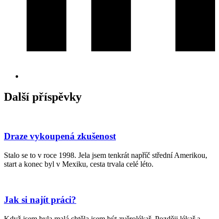
Další příspěvky
Draze vykoupená zkušenost
Stalo se to v roce 1998. Jela jsem tenkrát napříč střední Amerikou,
start a konec byl v Mexiku, cesta trvala celé léto.
Jak si najít práci?
Když jsem byla malá chtěla jsem být zvěrolékař. Později lékař a