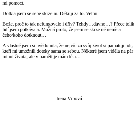
mi pomoct.
Dotkla jsem se sebe skrze ni. Děkuji za to. Velmi.
Bože, proč to tak nefungovalo i dřív? Tehdy…dávno…? Přece tolik
lidí jsem potkávala. Možná proto, že jsem se skrze ně neměla
čeho/koho dotknout…
A vlastně jsem si uvědomila, že nejvíc za svůj život si pamatuji lidi,
kteří mi umožnili doteky sama se sebou. Některé jsem viděla na pár
minut života, ale v paměti je mám léta…
Irena Vrbová