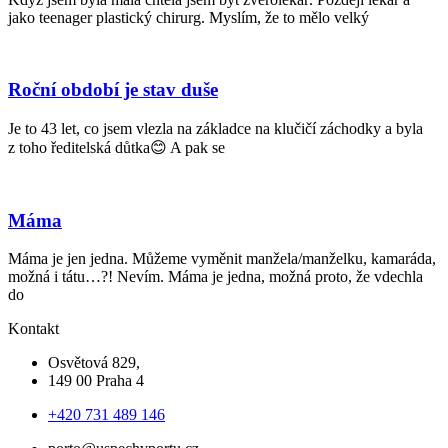
jako teenager plastický chirurg. Myslím, že to mělo velký
Roční období je stav duše
Je to 43 let, co jsem vlezla na základce na klučičí záchodky a byla
z toho ředitelská důtka😊 A pak se
Máma
Máma je jen jedna. Můžeme vyměnit manžela/manželku, kamaráda,
možná i tátu…?! Nevím. Máma je jedna, možná proto, že vdechla
do
Kontakt
Osvětová 829,
149 00 Praha 4
+420 731 489 146