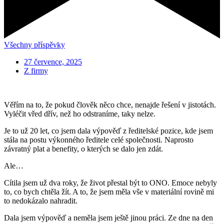
Všechny příspěvky
27 července, 2025
Z firmy
Věřím na to, že pokud člověk něco chce, nenajde řešení v jistotách.
Vyléčit vřed dřív, než ho odstraníme, taky nelze.
Je to už 20 let, co jsem dala výpověď z ředitelské pozice, kde jsem
stála na postu výkonného ředitele celé společnosti. Naprosto
závratný plat a benefity, o kterých se dalo jen zdát.
Ale…
Cítila jsem už dva roky, že život přestal být to ONO. Emoce nebyly
to, co bych chtěla žít. A to, že jsem měla vše v materiální rovině mi
to nedokázalo nahradit.
Dala jsem výpověď a neměla jsem ještě jinou práci. Ze dne na den