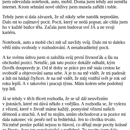
jsem odevzdala notebook, auto, mobil. Doma jsem tehdy ani neměla
internet. Krom sehnání nové obživy jsem musela zařídit i tohle.
Tehdy jsem si dala závazek, že už nikdy sebe natolik neprodám.
Dalo mi to zajímavý pocit. Pocit, který se nedá popsat, ale cítila jsem
ho v každé buňce těla. Začala jsem budovat své JÁ a ne svoji
kariéru.
Notebook, auto a mobil chci mít už navždy svůj. Dalo mi to daleko
větší míru svobody v rozhodování. A nenahraditelný pocit.
A ke svému údivu jsem si založila svůj první živnosťák a šla na
obchodní pozici. Netušíc, jak tato pozice dokáže odhalit, kým
člověk doopravdy je. Od té doby se práce pro mě stala cestou ke
svobodě a objevování sama sebe. A je to na mě vidět. Je mi padesát
a lidi mi hádají čtyřicet. Je na mě vidět, že můj vnitřní svět je rok od
roku lepší. A v takovém i pracuji týmu. Mám kolem sebe podobný
typ lidí.
Já se tehdy v těch třiceti rozhodla, že se už dál neuvězním
v jistotách, které mi dává někdo z vnějšku. A rozhodla se, že vylezu
z vězení, které v životě máme každý, pomyslné vězení našich
démonů a strachů. A teď tu stojím, umím obchodovat a ta pozice mi
dala nakonec víc peněz než ta ředitelská. Jen to chvilku trvalo.
Nicméně peníze pořád nejsou to hlavní, co dělají moje pocity krásné
ze života. Jsou jen uspokojující a potřebné. Ty pocity jsem dala