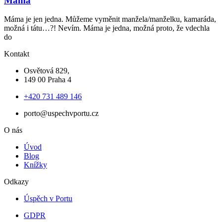
Máma
Máma je jen jedna. Můžeme vyměnit manžela/manželku, kamaráda,
možná i tátu…?! Nevím. Máma je jedna, možná proto, že vdechla
do
Kontakt
Osvětová 829,
149 00 Praha 4
+420 731 489 146
porto@uspechvportu.cz
O nás
Úvod
Blog
Knížky
Odkazy
Úspěch v Portu
GDPR