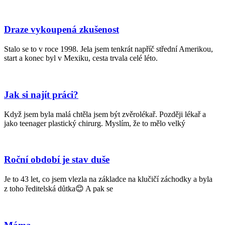
Draze vykoupená zkušenost
Stalo se to v roce 1998. Jela jsem tenkrát napříč střední Amerikou,
start a konec byl v Mexiku, cesta trvala celé léto.
Jak si najít práci?
Když jsem byla malá chtěla jsem být zvěrolékař. Později lékař a
jako teenager plastický chirurg. Myslím, že to mělo velký
Roční období je stav duše
Je to 43 let, co jsem vlezla na základce na klučičí záchodky a byla
z toho ředitelská důtka😊 A pak se