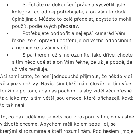
Spěcháte na dokončení práce a vysvětlili jste
kolegovi, co od něj potřebujete, a on Vám to dodá
úplně jinak. Můžete to celé předělat, abyste to mohli
použít, podle svých představ.
Potřebujete podpořit a nejlepší kamarád Vám
řekne, že si opravdu potřebuje od všeho odpočinout
a nechce se s Vámi vidět.
S partnerem už si nerozumíte, jako dříve, chcete
s tím něco udělat a on Vám řekne, že už je pozdě, že
už Vás nemiluje.
Asi sami cítíte, že není jednoduché přijmout, že někdo vidí
věci jinak než Vy. Navíc, čím bližší nám člověk je, tím více
toužíme po tom, aby nás pochopil a aby viděl věci přesně
tak, jako my, a tím větší jsou emoce, které přicházejí, když
to tak není.
To, co pak uděláme, je většinou v rozporu s tím, co vlastně
v životě chceme. Abychom měli kolem sebe lidi, se
kterými si rozumíme a kteří rozumí nám. Pod heslem „moje