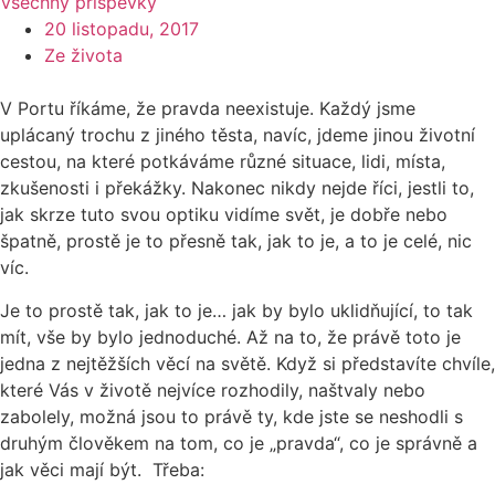
Všechny příspěvky
20 listopadu, 2017
Ze života
V Portu říkáme, že pravda neexistuje. Každý jsme
uplácaný trochu z jiného těsta, navíc, jdeme jinou životní
cestou, na které potkáváme různé situace, lidi, místa,
zkušenosti i překážky. Nakonec nikdy nejde říci, jestli to,
jak skrze tuto svou optiku vidíme svět, je dobře nebo
špatně, prostě je to přesně tak, jak to je, a to je celé, nic
víc.
Je to prostě tak, jak to je… jak by bylo uklidňující, to tak
mít, vše by bylo jednoduché. Až na to, že právě toto je
jedna z nejtěžších věcí na světě. Když si představíte chvíle,
které Vás v životě nejvíce rozhodily, naštvaly nebo
zabolely, možná jsou to právě ty, kde jste se neshodli s
druhým člověkem na tom, co je „pravda“, co je správně a
jak věci mají být. Třeba: