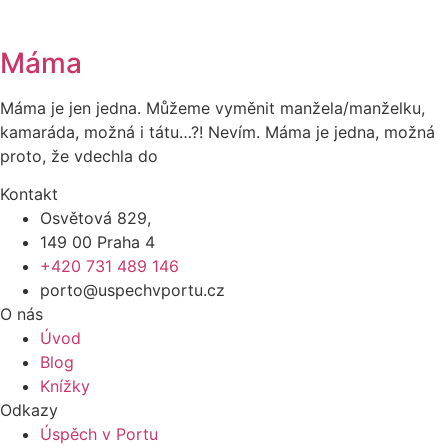
Máma
Máma je jen jedna. Můžeme vyměnit manžela/manželku,
kamaráda, možná i tátu…?! Nevím. Máma je jedna, možná
proto, že vdechla do
Kontakt
Osvětová 829,
149 00 Praha 4
+420 731 489 146
porto@uspechvportu.cz
O nás
Úvod
Blog
Knížky
Odkazy
Úspěch v Portu