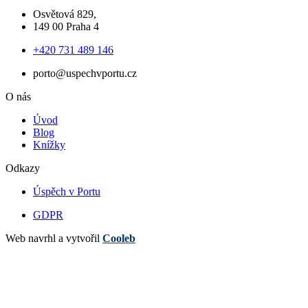
Osvětová 829,
149 00 Praha 4
+420 731 489 146
porto@uspechvportu.cz
O nás
Úvod
Blog
Knížky
Odkazy
Úspěch v Portu
GDPR
Web navrhl a vytvořil
Cooleb