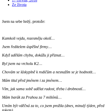
17 června, 2018
Ze života
Jsem na sebe hrdý, protože:
Kamkoli vejdu, rozesměju okolí…
Jsem ředitelem úspěšné firmy…
Když udělám chybu, dokážu ji přiznat…
Byl jsem na vrcholu K2…
Chovám se láskyplně k rodičům a nesnažím se je hodnotit…
Mám titul před jménem i za jménem…
Vím, jak sama sobě udělat radost, třeba i drobností…
Mám barák za Prahou za 7 miliónů…
Umím být vděčná za to, co jsem prožila (dnes, minulý týden, před
rokem)…