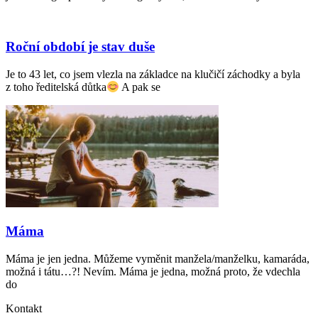
Roční období je stav duše
Je to 43 let, co jsem vlezla na základce na klučičí záchodky a byla
z toho ředitelská důtka
A pak se
Máma
Máma je jen jedna. Můžeme vyměnit manžela/manželku, kamaráda,
možná i tátu…?! Nevím. Máma je jedna, možná proto, že vdechla
do
Kontakt