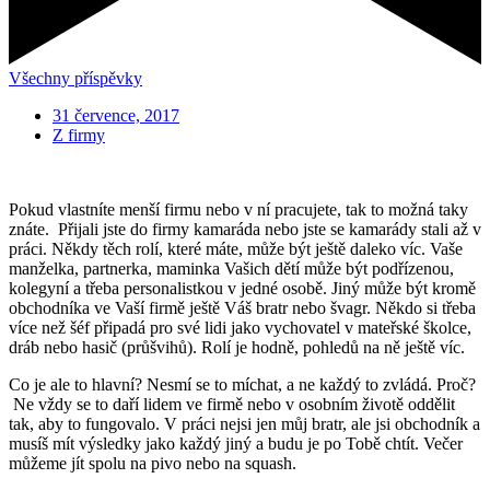
Všechny příspěvky
31 července, 2017
Z firmy
Pokud vlastníte menší firmu nebo v ní pracujete, tak to možná taky
znáte. Přijali jste do firmy kamaráda nebo jste se kamarády stali až v
práci. Někdy těch rolí, které máte, může být ještě daleko víc. Vaše
manželka, partnerka, maminka Vašich dětí může být podřízenou,
kolegyní a třeba personalistkou v jedné osobě. Jiný může být kromě
obchodníka ve Vaší firmě ještě Váš bratr nebo švagr. Někdo si třeba
více než šéf připadá pro své lidi jako vychovatel v mateřské školce,
dráb nebo hasič (průšvihů). Rolí je hodně, pohledů na ně ještě víc.
Co je ale to hlavní? Nesmí se to míchat, a ne každý to zvládá. Proč?
Ne vždy se to daří lidem ve firmě nebo v osobním životě oddělit
tak, aby to fungovalo. V práci nejsi jen můj bratr, ale jsi obchodník a
musíš mít výsledky jako každý jiný a budu je po Tobě chtít. Večer
můžeme jít spolu na pivo nebo na squash.