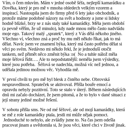
Vím, o čem mluvím. Mám v jedné osobě šéfa, nejlepší kamarádku a
člověka, který je pro mě v mnoha ohledech velkým vzorem a
inspirací. Nastoupila jsem do firmy před 6 lety jako obchodník, a
protože máme podobné názory na svět a hodnoty a jsme si lidsky
hodně blízké, brzy se z nás staly také kamarádky. Měla jsem období
(a pevně věřím, že už minulo), kdy nade mnou mělo často nadvládu
moje ego. Takový malý „spratek“, který z Vás dělá někoho jiného.
Všechno ví, všechno zná a proč by mu měl někdo říkat, jak to má
dělat. Navíc jsem ve znamení býka, který má často potřebu dělat si
věci po svém. Nedávno mi někdo řekl, že je jednoduší otočit
tankem, než přimět něco změnit býka :o( No a tuhle nálož měla
moje šéfová řídit…. Ale to nepodstatnější: neměla jsem výsledky,
které jsou potřeba. Šéfová se nadechla, možná víc než jednou, a
udělala jedinou možnou věc. Vyhodila mě.
V první chvíli to pro mě byl blesk z čistého nebe. Obrovská
nespravedlnost. Sprateček se aktivoval. Přišla bouře emocí a
opravdu nebyly pozitivní. Toto se stalo v úterý. Během následujících
dnů mi začalo docházet, že jsem pitomá, a že to bylo v dané situaci z
její strany jediné možné řešení.
V sobotu přišla sms. Ne od mé šéfové, ale od mojí kamarádky, která
se mě z role kamarádky ptala, jestli mi může nějak pomoct.
Jednoduché to nebylo, ale zvládly jsme to. Na čas jsem odešla
pracovat jinam a uvědomila si, že jsou věci, které chci v životě jinak.