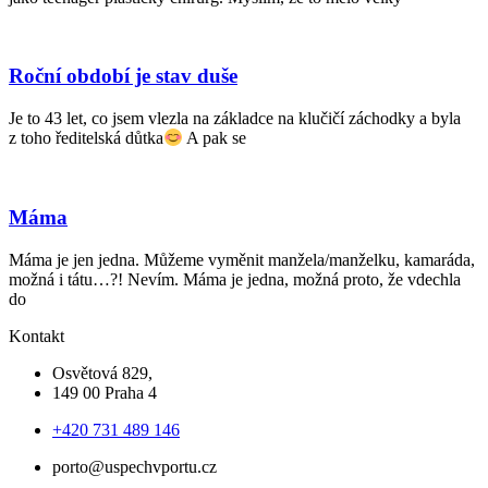
Roční období je stav duše
Je to 43 let, co jsem vlezla na základce na klučičí záchodky a byla
z toho ředitelská důtka
A pak se
Máma
Máma je jen jedna. Můžeme vyměnit manžela/manželku, kamaráda,
možná i tátu…?! Nevím. Máma je jedna, možná proto, že vdechla
do
Kontakt
Osvětová 829,
149 00 Praha 4
+420 731 489 146
porto@uspechvportu.cz