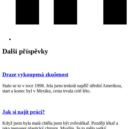
Další příspěvky
Draze vykoupená zkušenost
Stalo se to v roce 1998. Jela jsem tenkrát napříč střední Amerikou,
start a konec byl v Mexiku, cesta trvala celé léto.
Jak si najít práci?
Když jsem byla malá chtěla jsem být zvěrolékař. Později lékař a
jako teenager plastický chirurg. Myslím, že to mělo velký