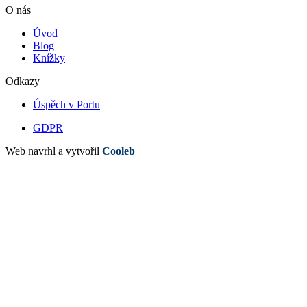
O nás
Úvod
Blog
Knížky
Odkazy
Úspěch v Portu
GDPR
Web navrhl a vytvořil
Cooleb