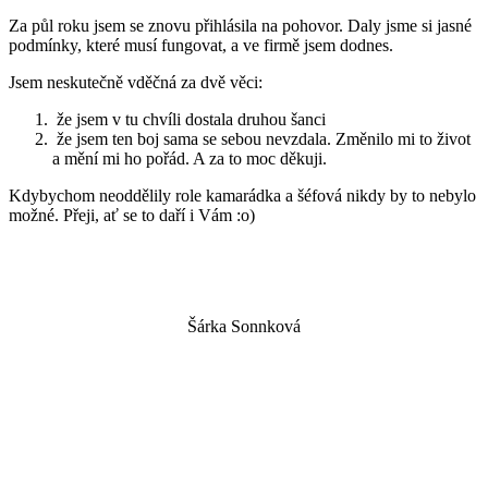
Za půl roku jsem se znovu přihlásila na pohovor. Daly jsme si jasné
podmínky, které musí fungovat, a ve firmě jsem dodnes.
Jsem neskutečně vděčná za dvě věci:
že jsem v tu chvíli dostala druhou šanci
že jsem ten boj sama se sebou nevzdala. Změnilo mi to život
a mění mi ho pořád. A za to moc děkuji.
Kdybychom neoddělily role kamarádka a šéfová nikdy by to nebylo
možné. Přeji, ať se to daří i Vám :o)
Šárka Sonnková