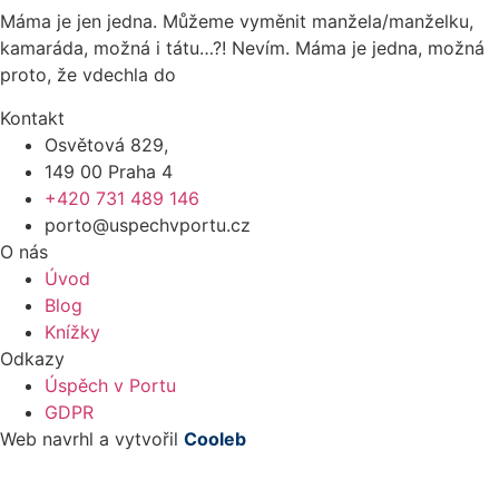
Máma je jen jedna. Můžeme vyměnit manžela/manželku,
kamaráda, možná i tátu…?! Nevím. Máma je jedna, možná
proto, že vdechla do
Kontakt
Osvětová 829,
149 00 Praha 4
+420 731 489 146
porto@uspechvportu.cz
O nás
Úvod
Blog
Knížky
Odkazy
Úspěch v Portu
GDPR
Web navrhl a vytvořil
Cooleb