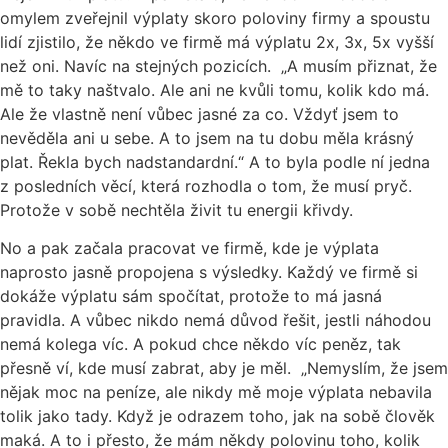
omylem zveřejnil výplaty skoro poloviny firmy a spoustu
lidí zjistilo, že někdo ve firmě má výplatu 2x, 3x, 5x vyšší
než oni. Navíc na stejných pozicích. „A musím přiznat, že
mě to taky naštvalo. Ale ani ne kvůli tomu, kolik kdo má.
Ale že vlastně není vůbec jasné za co. Vždyť jsem to
nevěděla ani u sebe. A to jsem na tu dobu měla krásný
plat. Řekla bych nadstandardní.“ A to byla podle ní jedna
z posledních věcí, která rozhodla o tom, že musí pryč.
Protože v sobě nechtěla živit tu energii křivdy.
No a pak začala pracovat ve firmě, kde je výplata
naprosto jasně propojena s výsledky. Každý ve firmě si
dokáže výplatu sám spočítat, protože to má jasná
pravidla. A vůbec nikdo nemá důvod řešit, jestli náhodou
nemá kolega víc. A pokud chce někdo víc peněz, tak
přesně ví, kde musí zabrat, aby je měl. „Nemyslím, že jsem
nějak moc na peníze, ale nikdy mě moje výplata nebavila
tolik jako tady. Když je odrazem toho, jak na sobě člověk
maká. A to i přesto, že mám někdy polovinu toho, kolik