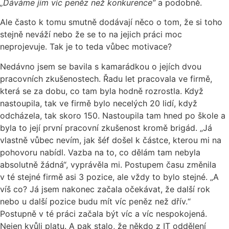
„Dáváme jim víc peněz než konkurence“
a podobně.
Ale často k tomu smutně dodávají něco o tom, že si toho
stejně neváží nebo že se to na jejich práci moc
neprojevuje. Tak je to teda vůbec motivace?
Nedávno jsem se bavila s kamarádkou o jejích dvou
pracovních zkušenostech. Řadu let pracovala ve firmě,
která se za dobu, co tam byla hodně rozrostla. Když
nastoupila, tak ve firmě bylo necelých 20 lidí, když
odcházela, tak skoro 150. Nastoupila tam hned po škole a
byla to její první pracovní zkušenost kromě brigád. „Já
vlastně vůbec nevím, jak šéf došel k částce, kterou mi na
pohovoru nabídl. Vazba na to, co dělám tam nebyla
absolutně žádná“, vyprávěla mi. Postupem času změnila
v té stejné firmě asi 3 pozice, ale vždy to bylo stejné. „A
víš co? Já jsem nakonec začala očekávat, že další rok
nebo u další pozice budu mít víc peněz než dřív.“
Postupně v té práci začala být víc a víc nespokojená.
Nejen kvůli platu. A pak stalo, že někdo z IT oddělení