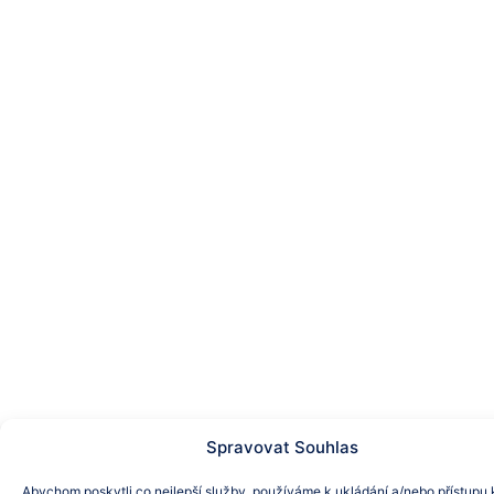
Spravovat Souhlas
Abychom poskytli co nejlepší služby, používáme k ukládání a/nebo přístupu 