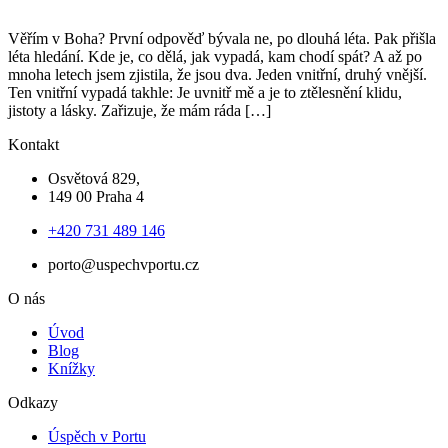
Věřím v Boha? První odpověď bývala ne, po dlouhá léta. Pak přišla
léta hledání. Kde je, co dělá, jak vypadá, kam chodí spát? A až po
mnoha letech jsem zjistila, že jsou dva. Jeden vnitřní, druhý vnější.
Ten vnitřní vypadá takhle: Je uvnitř mě a je to ztělesnění klidu,
jistoty a lásky. Zařizuje, že mám ráda […]
Kontakt
Osvětová 829,
149 00 Praha 4
+420 731 489 146
porto@uspechvportu.cz
O nás
Úvod
Blog
Knížky
Odkazy
Úspěch v Portu