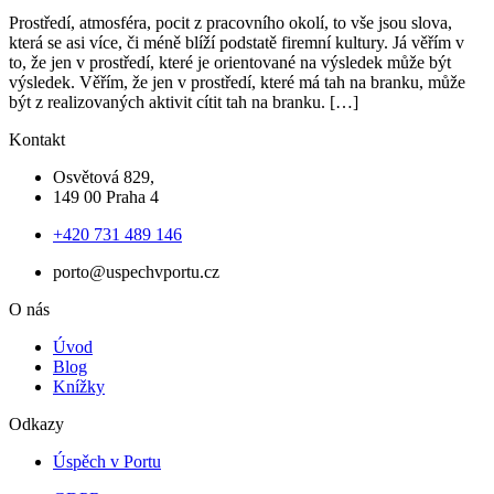
Prostředí, atmosféra, pocit z pracovního okolí, to vše jsou slova,
která se asi více, či méně blíží podstatě firemní kultury. Já věřím v
to, že jen v prostředí, které je orientované na výsledek může být
výsledek. Věřím, že jen v prostředí, které má tah na branku, může
být z realizovaných aktivit cítit tah na branku. […]
Kontakt
Osvětová 829,
149 00 Praha 4
+420 731 489 146
porto@uspechvportu.cz
O nás
Úvod
Blog
Knížky
Odkazy
Úspěch v Portu